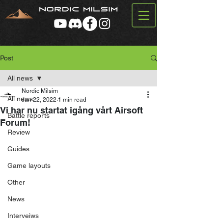
Post
All news
Nordic Milsim
All news
Jan 22, 2022
1 min read
Vi har nu startat igång vårt Airsoft
Battle reports
Forum!
Review
Guides
Game layouts
Other
News
Interveiws